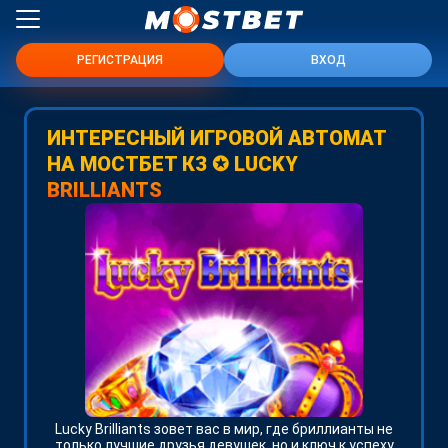
РЕГИСТРАЦИЯ
ВХОД
ИНТЕРЕСНЫЙ ИГРОВОЙ АВТОМАТ
НА МОСТБЕТ КЗ ✪ LUCKY
BRILLIANTS
Lucky Brilliants зовет вас в мир, где бриллианты не
только лучшие друзья девушек, но и ключ к успеху